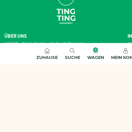
ÜBER UNS
I
HOME
Mein Konto
Vorbestellservice
K
0
ZUHAUSE
SUCHE
WAGEN
MEIN KO
SOZIALE MEDIEN
Copyright © 2025 TINGTING Asiamarkt – All Rights
Reserved.