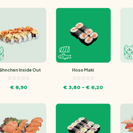
Hoso Maki
ähnchen Inside Out
€
3,80
–
€
6,20
€
8,90