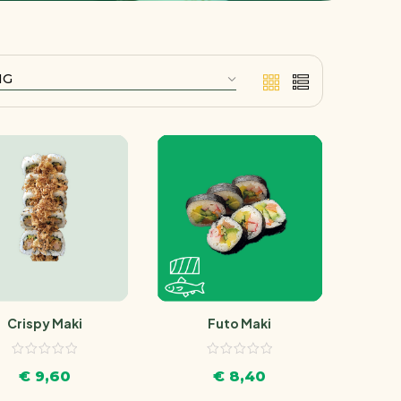
Crispy Maki
Futo Maki
€
9,60
€
8,40