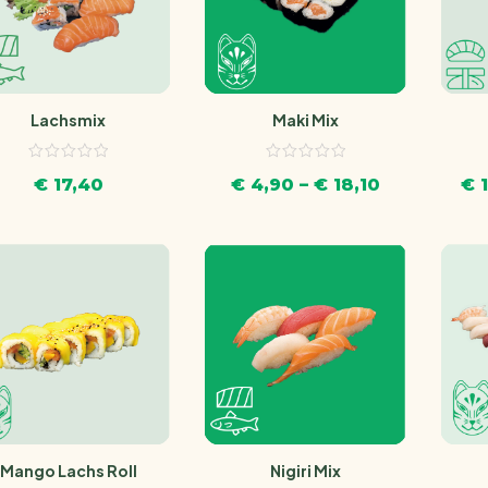
Maki Mix
Lachsmix
€
4,90
–
€
18,10
€
1
€
17,40
Nigiri Mix
Mango Lachs Roll