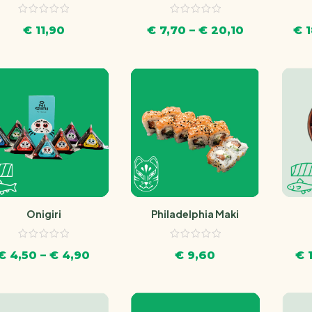
€
7,70
–
€
20,10
€
1
€
11,90
Philadelphia Maki
Onigiri
€
9,60
€
1
€
4,50
–
€
4,90