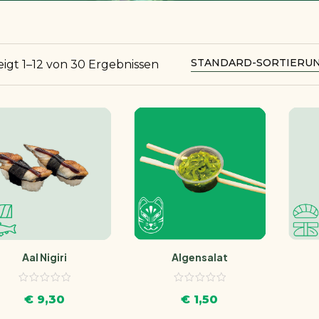
eigt 1–12 von 30 Ergebnissen
Aal Nigiri
Algensalat
€
9,30
€
1,50