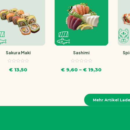
Sakura Maki
Spi
Sashimi
€
13,50
€
9,60
–
€
19,30
Mehr Artikel Lad