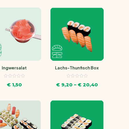
Ingwersalat
Lachs-Thunfisch Box
€
1,50
€
9,20
–
€
20,40