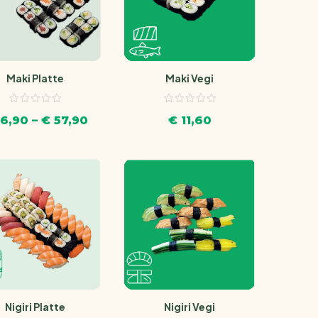
Maki Platte
Maki Vegi
6,90
–
€
57,90
€
11,60
Nigiri Platte
Nigiri Vegi