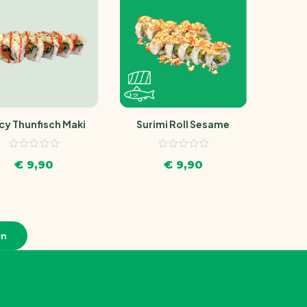
cy Thunfisch Maki
Surimi Roll Sesame
€
9,90
€
9,90
en