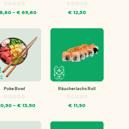
8,60
–
€
69,60
€
12,50
Poke Bowl
Räucherlachs Roll
0,90
–
€
13,90
€
11,90