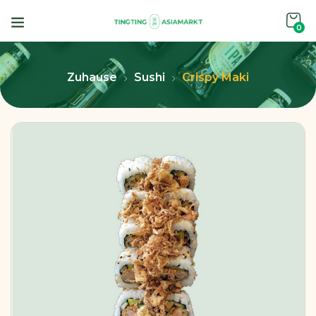
0
Zuhause
Sushi
Crispy Maki