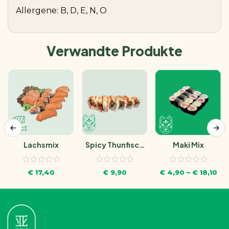
Allergene: B, D, E, N, O
Verwandte Produkte
Maki Mix
Lachsmix
Spicy Thunfisch
Maki
€
4,90
–
€
18,10
€
17,40
€
9,90