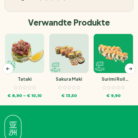
Verwandte Produkte
Tataki
Sakura Maki
Surimi Roll
Sesame
€
8,90
–
€
10,10
€
13,50
€
9,90