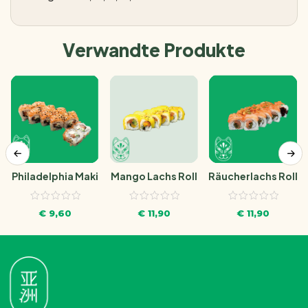
Verwandte Produkte
Philadelphia Maki
Mango Lachs Roll
Räucherlachs Roll
€
9,60
€
11,90
€
11,90