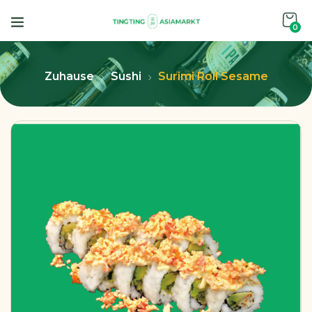
0
Zuhause
Sushi
Surimi Roll Sesame