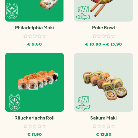
Philadelphia Maki
Poke Bowl
€
9,60
€
10,90
–
€
13,90
Räucherlachs Roll
Sakura Maki
€
11,90
€
13,50