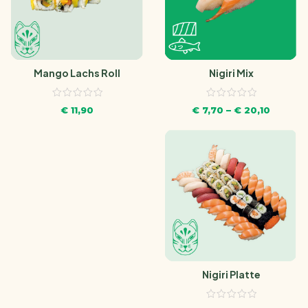
Nigiri Mix
Mango Lachs Roll
€
7,70
–
€
20,10
€
11,90
Nigiri Platte